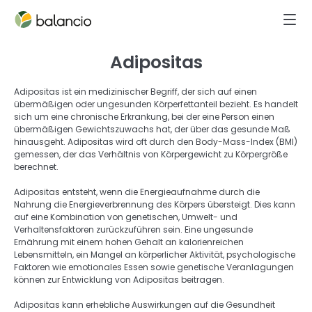
Adipositas
Adipositas ist ein medizinischer Begriff, der sich auf einen 
übermäßigen oder ungesunden Körperfettanteil bezieht. Es handelt 
sich um eine chronische Erkrankung, bei der eine Person einen 
übermäßigen Gewichtszuwachs hat, der über das gesunde Maß 
hinausgeht. Adipositas wird oft durch den Body-Mass-Index (BMI) 
gemessen, der das Verhältnis von Körpergewicht zu Körpergröße 
berechnet. 
Adipositas entsteht, wenn die Energieaufnahme durch die 
Nahrung die Energieverbrennung des Körpers übersteigt. Dies kann 
auf eine Kombination von genetischen, Umwelt- und 
Verhaltensfaktoren zurückzuführen sein. Eine ungesunde 
Ernährung mit einem hohen Gehalt an kalorienreichen 
Lebensmitteln, ein Mangel an körperlicher Aktivität, psychologische 
Faktoren wie emotionales Essen sowie genetische Veranlagungen 
können zur Entwicklung von Adipositas beitragen. 
Adipositas kann erhebliche Auswirkungen auf die Gesundheit 