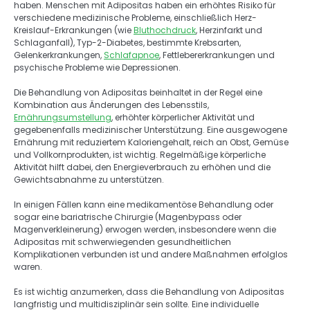
haben. Menschen mit Adipositas haben ein erhöhtes Risiko für 
verschiedene medizinische Probleme, einschließlich Herz-
Kreislauf-Erkrankungen (wie 
Bluthochdruck
, Herzinfarkt und 
Schlaganfall), Typ-2-Diabetes, bestimmte Krebsarten, 
Gelenkerkrankungen, 
Schlafapnoe
, Fettlebererkrankungen und 
psychische Probleme wie Depressionen. 
Die Behandlung von Adipositas beinhaltet in der Regel eine 
Kombination aus Änderungen des Lebensstils, 
Ernährungsumstellung
, erhöhter körperlicher Aktivität und 
gegebenenfalls medizinischer Unterstützung. Eine ausgewogene 
Ernährung mit reduziertem Kaloriengehalt, reich an Obst, Gemüse 
und Vollkornprodukten, ist wichtig. Regelmäßige körperliche 
Aktivität hilft dabei, den Energieverbrauch zu erhöhen und die 
Gewichtsabnahme zu unterstützen. 
In einigen Fällen kann eine medikamentöse Behandlung oder 
sogar eine bariatrische Chirurgie (Magenbypass oder 
Magenverkleinerung) erwogen werden, insbesondere wenn die 
Adipositas mit schwerwiegenden gesundheitlichen 
Komplikationen verbunden ist und andere Maßnahmen erfolglos 
waren. 
Es ist wichtig anzumerken, dass die Behandlung von Adipositas 
langfristig und multidisziplinär sein sollte. Eine individuelle 