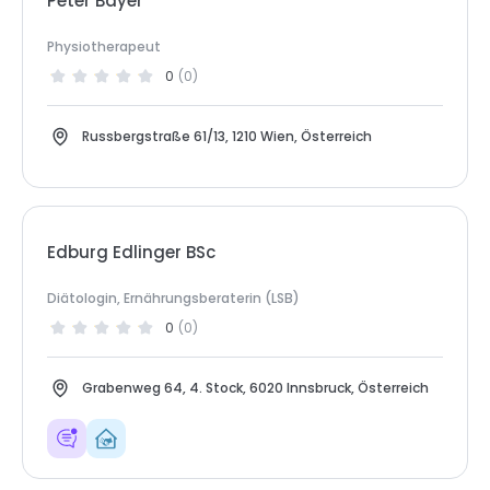
Peter Bayer
Physiotherapeut
0
(
0
)
Russbergstraße 61/13, 1210 Wien, Österreich
Edburg Edlinger BSc
Diätologin, Ernährungsberaterin (LSB)
0
(
0
)
Grabenweg 64, 4. Stock, 6020 Innsbruck, Österreich