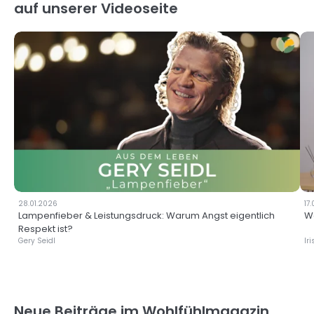
auf unserer Videoseite
FEATURED
28.01.2026
17
Lampenfieber & Leistungsdruck: Warum Angst eigentlich
Wa
Respekt ist?
Gery Seidl
Ir
Neue Beiträge im Wohlfühlmagazin