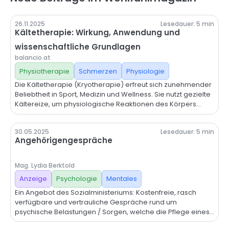
26.11.2025
Lesedauer:
5
min
Kältetherapie: Wirkung, Anwendung und
wissenschaftliche Grundlagen
balancio.at
Physiotherapie
Schmerzen
Physiologie
Die Kältetherapie (Kryotherapie) erfreut sich zunehmender
Beliebtheit in Sport, Medizin und Wellness. Sie nutzt gezielte
Kältereize, um physiologische Reaktionen des Körpers
auszulösen, die Entzündungen reduzieren, die
Regeneration fördern und das Wohlbefinden steigern
30.05.2025
Lesedauer:
5
min
können. Dieser Artikel gibt einen Überblick über die
ANZEIGE
Angehörigengespräche
wichtigsten Formen, Wirkmechanismen, Vorteile und Risiken
– fundiert und ohne Übertreibung. Die genannten
Informationen basieren auf wissenschaftlichen Studien und
Mag. Lydia Berktold
Übersichtsarbeiten; Quellen sind inline zitiert und am Ende
Anzeige
Psychologie
Mentales
aufgelistet.
Ein Angebot des Sozialministeriums: Kostenfreie, rasch
verfügbare und vertrauliche Gespräche rund um
psychische Belastungen / Sorgen, welche die Pflege eines
Angehörigen zu Hause mit sich bringen. Anmeldung unter