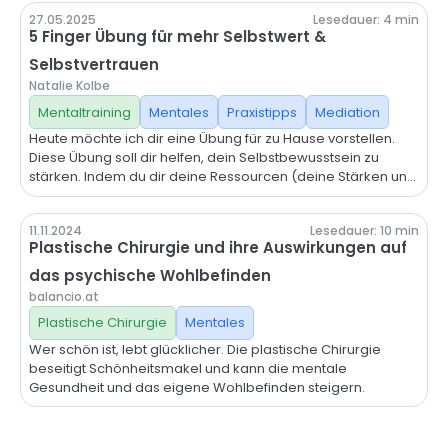
Telefon: 050 808 2087
27.05.2025
Lesedauer:
4
min
5 Finger Übung für mehr Selbstwert &
Selbstvertrauen
Natalie Kolbe
Mentaltraining
Mentales
Praxistipps
Mediation
Heute möchte ich dir eine Übung für zu Hause vorstellen.
Diese Übung soll dir helfen, dein Selbstbewusstsein zu
stärken. Indem du dir deine Ressourcen (deine Stärken und
Fähigkeiten) selbst bewusst machst, lernst du, mehr in dich
selbst zu vertrauen. Es geht darum, alle Aspekte deines
11.11.2024
Lesedauer:
10
min
Selbstwertes mit den 5 Fingern deiner Hand so zu verbinden
Plastische Chirurgie und ihre Auswirkungen auf
(verankern), so dass du dir deine Stärken immer ganz leicht
vor Augen halten kannst.
das psychische Wohlbefinden
balancio.at
Plastische Chirurgie
Mentales
Wer schön ist, lebt glücklicher. Die plastische Chirurgie
beseitigt Schönheitsmakel und kann die mentale
Gesundheit und das eigene Wohlbefinden steigern.