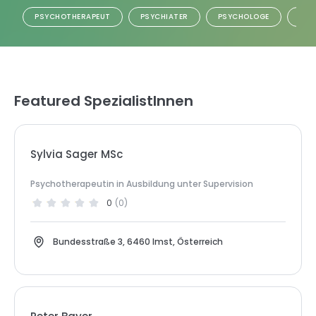
PSYCHOTHERAPEUT
PSYCHIATER
PSYCHOLOGE
LEB
Featured SpezialistInnen
Sylvia Sager MSc
Psychotherapeutin in Ausbildung unter Supervision
0
(
0
)
Bundesstraße 3, 6460 Imst, Österreich