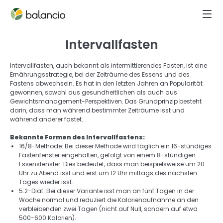
Intervallfasten
Intervallfasten, auch bekannt als intermittierendes Fasten, ist eine 
Ernährungsstrategie, bei der Zeiträume des Essens und des 
Fastens abwechseln. Es hat in den letzten Jahren an Popularität 
gewonnen, sowohl aus gesundheitlichen als auch aus 
Gewichtsmanagement-Perspektiven. Das Grundprinzip besteht 
darin, dass man während bestimmter Zeiträume isst und 
während anderer fastet.  
Bekannte Formen des Intervallfastens: 
16/8-Methode: Bei dieser Methode wird täglich ein 16-stündiges 
Fastenfenster eingehalten, gefolgt von einem 8-stündigen 
Essensfenster. Dies bedeutet, dass man beispielsweise um 20 
Uhr zu Abend isst und erst um 12 Uhr mittags des nächsten 
Tages wieder isst. 
5:2-Diät: Bei dieser Variante isst man an fünf Tagen in der 
Woche normal und reduziert die Kalorienaufnahme an den 
verbleibenden zwei Tagen (nicht auf Null, sondern auf etwa 
500-600 Kalorien). 