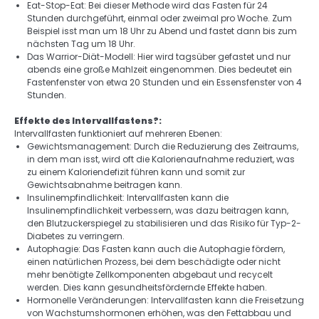
Eat-Stop-Eat: Bei dieser Methode wird das Fasten für 24 
Stunden durchgeführt, einmal oder zweimal pro Woche. Zum 
Beispiel isst man um 18 Uhr zu Abend und fastet dann bis zum 
nächsten Tag um 18 Uhr. 
Das Warrior-Diät-Modell: Hier wird tagsüber gefastet und nur 
abends eine große Mahlzeit eingenommen. Dies bedeutet ein 
Fastenfenster von etwa 20 Stunden und ein Essensfenster von 4 
Stunden. 
Effekte des Intervallfastens?: 
Intervallfasten funktioniert auf mehreren Ebenen: 
Gewichtsmanagement: Durch die Reduzierung des Zeitraums, 
in dem man isst, wird oft die Kalorienaufnahme reduziert, was 
zu einem Kaloriendefizit führen kann und somit zur 
Gewichtsabnahme beitragen kann. 
Insulinempfindlichkeit: Intervallfasten kann die 
Insulinempfindlichkeit verbessern, was dazu beitragen kann, 
den Blutzuckerspiegel zu stabilisieren und das Risiko für Typ-2-
Diabetes zu verringern. 
Autophagie: Das Fasten kann auch die Autophagie fördern, 
einen natürlichen Prozess, bei dem beschädigte oder nicht 
mehr benötigte Zellkomponenten abgebaut und recycelt 
werden. Dies kann gesundheitsfördernde Effekte haben. 
Hormonelle Veränderungen: Intervallfasten kann die Freisetzung 
von Wachstumshormonen erhöhen, was den Fettabbau und 