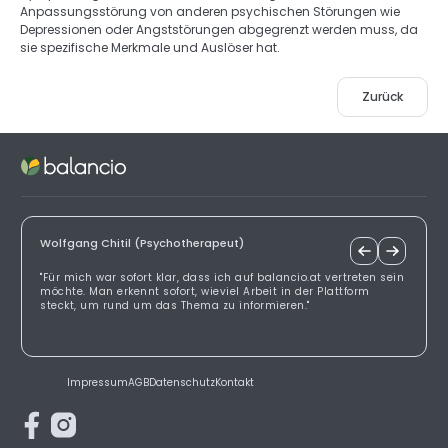
Anpassungsstörung von anderen psychischen Störungen wie 
Depressionen oder Angststörungen abgegrenzt werden muss, da 
sie spezifische Merkmale und Auslöser hat. 
Zurück
Wolfgang Chitil (Psychotherapeut)
"Für mich war sofort klar, dass ich auf balancio.at vertreten sein
möchte. Man erkennt sofort, wieviel Arbeit in der Plattform
steckt, um rund um das Thema zu informieren."
Impressum
AGB
Datenschutz
Kontakt