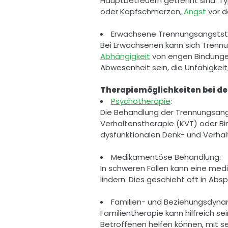
Hauptbetreuern getrennt sind. T
oder Kopfschmerzen, 
Angst
 vor d
Erwachsene Trennungsangstst
Abhängigkeit
 von engen Bindung
Abwesenheit sein, die Unfähigkeit, 
Therapiemöglichkeiten bei d
Psychotherapie
: 
Die Behandlung der Trennungsangs
Verhaltenstherapie (KVT) oder Bi
dysfunktionalen Denk- und Verhalt
Medikamentöse Behandlung: 
In schweren Fällen kann eine me
lindern. Dies geschieht oft in Abs
Familien- und Beziehungsdynam
Familientherapie kann hilfreich 
Betroffenen helfen können, mit 