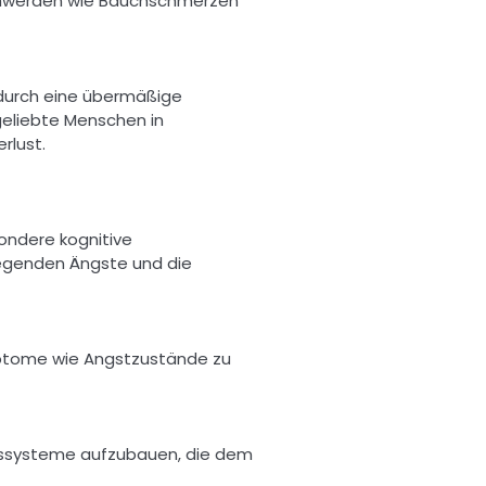
chwerden wie Bauchschmerzen 
Bei Erwachsenen kann sich Trennungsangst ebenfalls manifestieren, oft in Beziehungen oder durch eine übermäßige 
liebte Menschen in 
rlust. 
ondere kognitive 
egenden Ängste und die 
ptome wie Angstzustände zu 
ngssysteme aufzubauen, die dem 