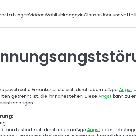
anstaltungen
Videos
Wohlfühlmagazin
Glossar
Über uns
Notfal
ennungsangststör
ne psychische Erkrankung, die sich durch übermäßige 
Angst
 
en getrennt ist, die ihr nahestehen. Diese 
Angst
 kann zu e
einträchtigen.  
rung: 
ng: 
und manifestiert sich durch übermäßige 
Angst
 oder Unbehagen