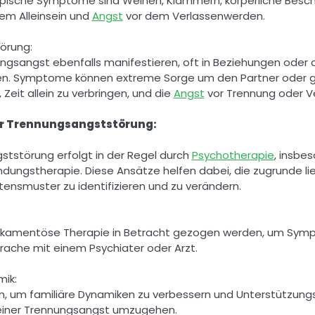
ypische Symptome sind Weinen, Klammern, körperliche Bes
em Alleinsein und 
Angst
 vor dem Verlassenwerden. 
örung: 
en. Symptome können extreme Sorge um den Partner oder ge
Zeit allein zu verbringen, und die 
Angst
 vor Trennung oder Ve
er Trennungsangststörung: 
tstörung erfolgt in der Regel durch 
Psychotherapie
, insbes
ndungstherapie. Diese Ansätze helfen dabei, die zugrunde li
ensmuster zu identifizieren und zu verändern. 
dikamentöse Therapie in Betracht gezogen werden, um Sym
prache mit einem Psychiater oder Arzt. 
ik: 
sein, um familiäre Dynamiken zu verbessern und Unterstützu
seiner Trennungsangst umzugehen. 