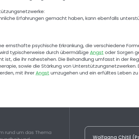
tützungsnetzwerke: 
hnliche Erfahrungen gemacht haben, kann ebenfalls unterstü
ne ernsthafte psychische Erkrankung, die verschiedene For
 wird typischerweise durch übermäßige 
Angst
 oder Sorgen g
ist, die ihr nahestehen. Die Behandlung umfasst in der Reg
apie, sowie die Stärkung von Unterstützungsnetzwerken. Du
rden, mit ihrer 
Angst
 umzugehen und ein erfülltes Leben zu 
orm rund um das Thema
Wolfgang Chitil (