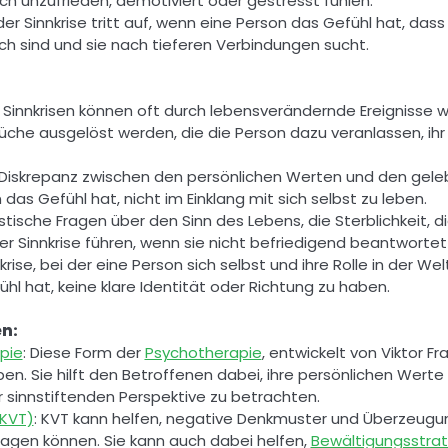
sich unzufrieden, demotiviert oder gestresst fühlen. 
der Sinnkrise tritt auf, wenn eine Person das Gefühl hat, das
ch sind und sie nach tieferen Verbindungen sucht. 
Sinnkrisen können oft durch lebensverändernde Ereignisse wi
che ausgelöst werden, die die Person dazu veranlassen, ihr L
 Diskrepanz zwischen den persönlichen Werten und den gele
das Gefühl hat, nicht im Einklang mit sich selbst zu leben. 
alistische Fragen über den Sinn des Lebens, die Sterblichkeit, 
r Sinnkrise führen, wenn sie nicht befriedigend beantworte
krise, bei der eine Person sich selbst und ihre Rolle in der Welt 
ühl hat, keine klare Identität oder Richtung zu haben. 
n: 
pie
: Diese Form der 
Psychotherapie
, entwickelt von Viktor Fra
. Sie hilft den Betroffenen dabei, ihre persönlichen Werte u
r sinnstiftenden Perspektive zu betrachten. 
(KVT)
: KVT kann helfen, negative Denkmuster und Überzeugung
tragen können. Sie kann auch dabei helfen, 
Bewältigungsstra