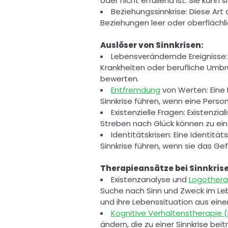
oder nicht erfüllend ist. Sie kann 
Beziehungssinnkrise: Diese Art 
Beziehungen leer oder oberflächli
Auslöser von Sinnkrisen: 
Lebensverändernde Ereignisse: 
Krankheiten oder berufliche Umbrü
bewerten. 
Entfremdung
 von Werten: Eine
Sinnkrise führen, wenn eine Person 
Existenzielle Fragen: Existenzi
Streben nach Glück können zu eine
Identitätskrisen: Eine Identitäts
Sinnkrise führen, wenn sie das Gef
Therapieansätze bei Sinnkrise
Existenzanalyse und 
Logothera
Suche nach Sinn und Zweck im Leben
und ihre Lebenssituation aus eine
Kognitive Verhaltenstherapie 
ändern, die zu einer Sinnkrise bei