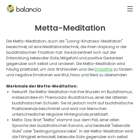
Metta-Meditation
Die Metta-Meditation, auch als "Loving-Kindness-Meditation" 
bezeichnet, ist eine Meditationstechnik, die ihren Ursprung in der 
buddhistischen Tradition hat. Sie konzentriert sich auf die 
Entwicklung liebevoller Güte, Mitgefühl und positive Gedanken 
gegenüber sich selbst und anderen. Die Metta-Meditation wird 
häufig praktiziert, um das Wohlwollen und die 
Empathie
 zu fördern 
und negative Emotionen wie Wut, Hass und Neid zu überwinden.  
Merkmale der Metta-Meditation: 
Herkunft: Die Metta-Meditation hat ihre Wurzeln im Buddhismus, 
insbesondere im Theravada-Buddhismus, einer der ältesten 
buddhistischen Schulen. Sie ist jedoch nicht auf buddhistische 
Praktizierende beschränkt und wird von Menschen 
unterschiedlicher religiöser Hintergründe praktiziert. 
Metta: Das Wort "Metta" stammt aus dem Pali, einer alten 
Sprache des buddhistischen Kanons, und bedeutet "liebevolle 
Güte" oder "bedingungslose Liebe". In der Metta-Meditation wird 
die Fähigkeit entwickelt, liebevolle Güte gegenüber sich selbst 