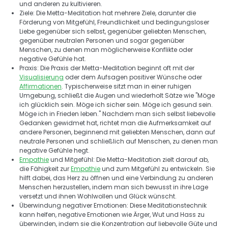
und anderen zu kultivieren. 
Ziele: Die Metta-Meditation hat mehrere Ziele, darunter die 
Förderung von Mitgefühl, Freundlichkeit und bedingungsloser 
Liebe gegenüber sich selbst, gegenüber geliebten Menschen, 
gegenüber neutralen Personen und sogar gegenüber 
Menschen, zu denen man möglicherweise Konflikte oder 
negative Gefühle hat. 
Praxis: Die Praxis der Metta-Meditation beginnt oft mit der 
Visualisierung
 oder dem Aufsagen positiver Wünsche oder 
Affirmationen
. Typischerweise sitzt man in einer ruhigen 
Umgebung, schließt die Augen und wiederholt Sätze wie "Möge 
ich glücklich sein. Möge ich sicher sein. Möge ich gesund sein. 
Möge ich in Frieden leben." Nachdem man sich selbst liebevolle 
Gedanken gewidmet hat, richtet man die Aufmerksamkeit auf 
andere Personen, beginnend mit geliebten Menschen, dann auf 
neutrale Personen und schließlich auf Menschen, zu denen man 
negative Gefühle hegt. 
Empathie
 und Mitgefühl: Die Metta-Meditation zielt darauf ab, 
die Fähigkeit zur 
Empathie
 und zum Mitgefühl zu entwickeln. Sie 
hilft dabei, das Herz zu öffnen und eine Verbindung zu anderen 
Menschen herzustellen, indem man sich bewusst in ihre Lage 
versetzt und ihnen Wohlwollen und Glück wünscht. 
Überwindung negativer Emotionen: Diese Meditationstechnik 
kann helfen, negative Emotionen wie Ärger, Wut und Hass zu 
überwinden, indem sie die Konzentration auf liebevolle Güte und 