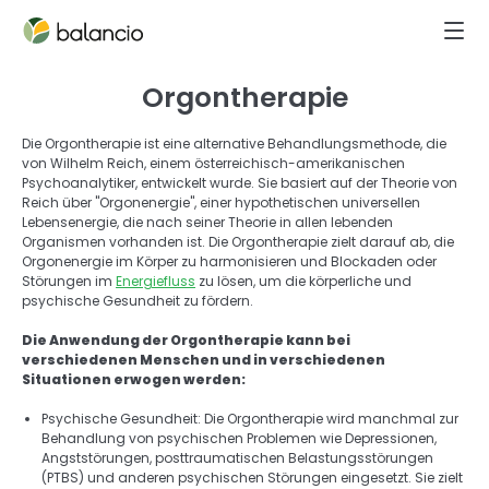
Orgontherapie
Die Orgontherapie ist eine alternative Behandlungsmethode, die 
von Wilhelm Reich, einem österreichisch-amerikanischen 
Psychoanalytiker, entwickelt wurde. Sie basiert auf der Theorie von 
Reich über "Orgonenergie", einer hypothetischen universellen 
Lebensenergie, die nach seiner Theorie in allen lebenden 
Organismen vorhanden ist. Die Orgontherapie zielt darauf ab, die 
Orgonenergie im Körper zu harmonisieren und Blockaden oder 
Störungen im 
Energiefluss
 zu lösen, um die körperliche und 
psychische Gesundheit zu fördern. 
Die Anwendung der Orgontherapie kann bei 
verschiedenen Menschen und in verschiedenen 
Situationen erwogen werden: 
Psychische Gesundheit: Die Orgontherapie wird manchmal zur 
Behandlung von psychischen Problemen wie Depressionen, 
Angststörungen, posttraumatischen Belastungsstörungen 
(PTBS) und anderen psychischen Störungen eingesetzt. Sie zielt 