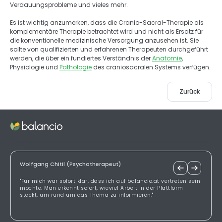
Verdauungsprobleme und vieles mehr. 
Es ist wichtig anzumerken, dass die Cranio-Sacral-Therapie als 
komplementäre Therapie betrachtet wird und nicht als Ersatz für 
die konventionelle medizinische Versorgung anzusehen ist. Sie 
sollte von qualifizierten und erfahrenen Therapeuten durchgeführt 
werden, die über ein fundiertes Verständnis der 
Anatomie
, 
Physiologie und 
Pathologie
 des craniosacralen Systems verfügen.
Zurück
Wolfgang Chitil (Psychotherapeut)
"Für mich war sofort klar, dass ich auf balancio.at vertreten sein
möchte. Man erkennt sofort, wieviel Arbeit in der Plattform
steckt, um rund um das Thema zu informieren."