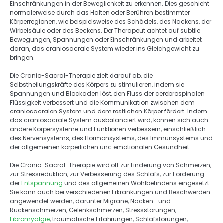
Einschränkungen in der Beweglichkeit zu erkennen. Dies geschieht 
normalerweise durch das Halten oder Berühren bestimmter 
Körperregionen, wie beispielsweise des Schädels, des Nackens, der 
Wirbelsäule oder des Beckens. Der Therapeut achtet auf subtile 
Bewegungen, Spannungen oder Einschränkungen und arbeitet 
daran, das craniosacrale System wieder ins Gleichgewicht zu 
bringen. 
Die Cranio-Sacral-Therapie zielt darauf ab, die 
Selbstheilungskräfte des Körpers zu stimulieren, indem sie 
Spannungen und Blockaden löst, den Fluss der cerebrospinalen 
Flüssigkeit verbessert und die Kommunikation zwischen dem 
craniosacralen System und dem restlichen Körper fördert. Indem 
das craniosacrale System ausbalanciert wird, können sich auch 
andere Körpersysteme und Funktionen verbessern, einschließlich 
des Nervensystems, des Hormonsystems, des Immunsystems und 
der allgemeinen körperlichen und emotionalen Gesundheit. 
Die Cranio-Sacral-Therapie wird oft zur Linderung von Schmerzen, 
zur Stressreduktion, zur Verbesserung des Schlafs, zur Förderung 
der 
Entspannung
 und des allgemeinen Wohlbefindens eingesetzt. 
Sie kann auch bei verschiedenen Erkrankungen und Beschwerden 
angewendet werden, darunter Migräne, Nacken- und 
Rückenschmerzen, Gelenkschmerzen, Stressstörungen, 
Fibromyalgie
, traumatische Erfahrungen, Schlafstörungen, 