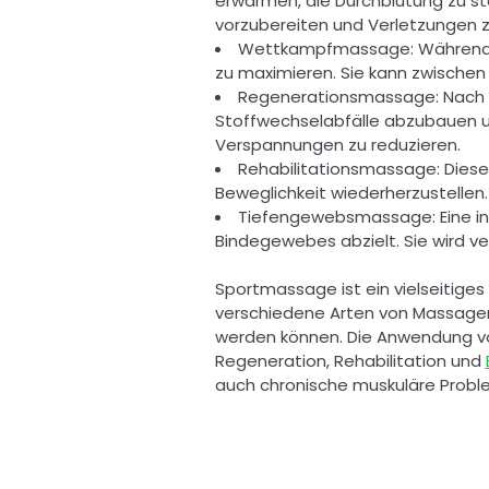
erwärmen, die Durchblutung zu stei
vorzubereiten und Verletzungen z
Wettkampfmassage: Während de
zu maximieren. Sie kann zwische
Regenerationsmassage: Nach d
Stoffwechselabfälle abzubauen u
Verspannungen zu reduzieren. 
Rehabilitationsmassage: Diese
Beweglichkeit wiederherzustellen
Tiefengewebsmassage: Eine int
Bindegewebes abzielt. Sie wird v
Sportmassage ist ein vielseitiges
verschiedene Arten von Massagen
werden können. Die Anwendung von
Regeneration, Rehabilitation und 
auch chronische muskuläre Probl