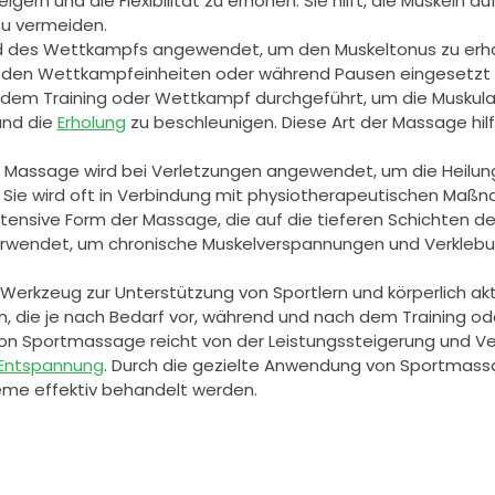
gern und die Flexibilität zu erhöhen. Sie hilft, die Muskeln 
u vermeiden. 
s Wettkampfs angewendet, um den Muskeltonus zu erhalte
n den Wettkampfeinheiten oder während Pausen eingesetzt 
em Training oder Wettkampf durchgeführt, um die Muskulat
nd die 
Erholung
 zu beschleunigen. Diese Art der Massage hilf
 Massage wird bei Verletzungen angewendet, um die Heilung
. Sie wird oft in Verbindung mit physiotherapeutischen Maß
ensive Form der Massage, die auf die tieferen Schichten der
erwendet, um chronische Muskelverspannungen und Verklebun
 Werkzeug zur Unterstützung von Sportlern und körperlich ak
, die je nach Bedarf vor, während und nach dem Training 
 Sportmassage reicht von der Leistungssteigerung und Verl
Entspannung
. Durch die gezielte Anwendung von Sportmassa
eme effektiv behandelt werden.