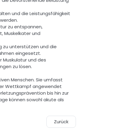
auf die bevorstehende Belastung 
n und die Leistungsfähigkeit 
werden. 
ur zu entspannen, 
t, Muskelkater und 
 zu unterstützen und die 
nahmen eingesetzt. 
 Muskulatur und des 
gen zu lösen. 
tiven Menschen. Sie umfasst 
oder Wettkampf angewendet 
etzungsprävention bis hin zur 
ge können sowohl akute als 
Zurück