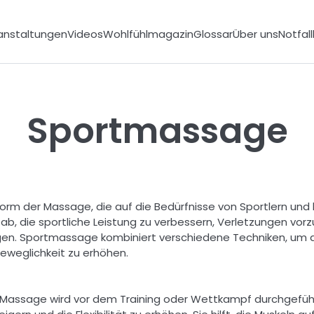
anstaltungen
Videos
Wohlfühlmagazin
Glossar
Über uns
Notfal
Sportmassage
orm der Massage, die auf die Bedürfnisse von Sportlern und 
uf ab, die sportliche Leistung zu verbessern, Verletzungen vo
en. Sportmassage kombiniert verschiedene Techniken, um die 
eweglichkeit zu erhöhen. 
assage wird vor dem Training oder Wettkampf durchgeführt