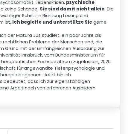
ychosomatik). Lebenskrisen, 
psychische 
nd keine Schande! 
Sie sind damit nicht allein
. Die 
ichtiger Schritt in Richtung Lösung und 
 ist, 
ich begleite und unterstütze Sie
 gerne 
h der Matura Jus studiert, ein paar Jahre als 
ie rechtlichen Probleme der Menschen sind, die 
em Grund mit der umfangreichen Ausbildung zur 
versität Innsbruck, vom Bundesministerium für 
herapeutischen Fachspezifikum zugelassen, 2020 
lschaft für angewandte Tiefenpsychologie und 
herapie begonnen. Jetzt bin ich 
as bedeutet, dass ich zur eigenständigen 
ine Arbeit noch von erfahrenen Ausbildern 