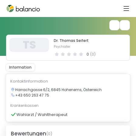
T
S
Dr. Thomas Seifert
Psychiater
0
(
0
)
Information
Kontaktinformation
Harrachgasse 6/2, 6845 Hohenems, Österreich
+43 650 263 47 75
Krankenkassen
Wahlarzt / Wahltherapeut
Bewertungen
(
0
)