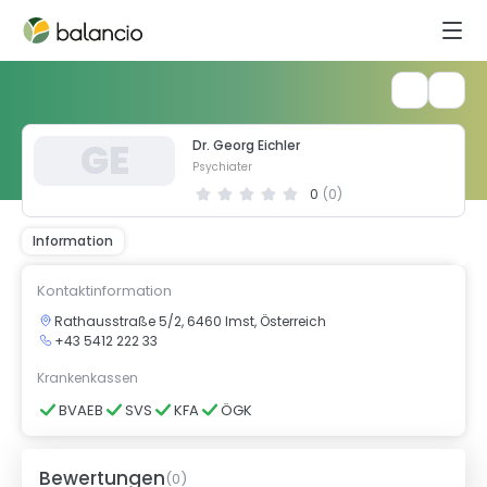
G
E
Dr. Georg Eichler
Psychiater
0
(
0
)
Information
Kontaktinformation
Rathausstraße 5/2, 6460 Imst, Österreich
+43 5412 222 33
Krankenkassen
BVAEB
SVS
KFA
ÖGK
Bewertungen
(
0
)