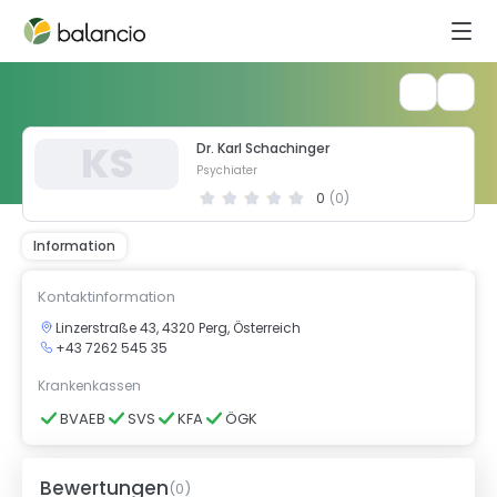
K
S
Dr. Karl Schachinger
Psychiater
0
(
0
)
Information
Kontaktinformation
Linzerstraße 43, 4320 Perg, Österreich
+43 7262 545 35
Krankenkassen
BVAEB
SVS
KFA
ÖGK
Bewertungen
(
0
)