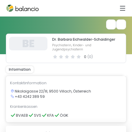
B
E
Dr. Barbara Eichwalder-Schaidinger
Psychiaterin, Kinder- und
Jugendpsychiaterin
0
(
0
)
Information
Kontaktinformation
Nikolaigasse 22/III, 9500 Villach, Österreich
+43 4242 389 59
Krankenkassen
BVAEB
SVS
KFA
ÖGK