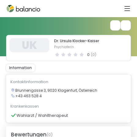
U
K
Dr. Ursula Klocker-Kaiser
Psychiaterin
0
(
0
)
Information
Kontaktinformation
Brunnengasse 3, 9020 Klagenfurt, Österreich
+43 463 528 4
Krankenkassen
Wahlarzt / Wahltherapeut
Bewertungen
(
0
)