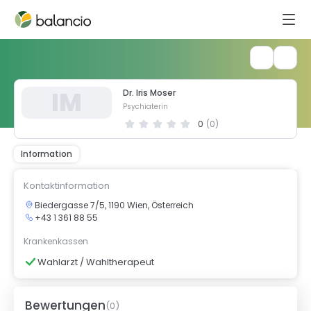
I
M
Dr. Iris Moser
Psychiaterin
0
(
0
)
Information
Kontaktinformation
Biedergasse 7/5, 1190 Wien, Österreich
+43 1 361 88 55
Krankenkassen
Wahlarzt / Wahltherapeut
Bewertungen
(
0
)