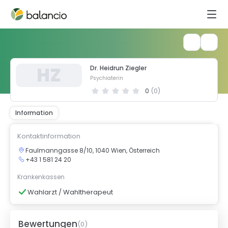
H
Z
Dr. Heidrun Ziegler
Psychiaterin
0
(
0
)
Information
Kontaktinformation
Faulmanngasse 8/10, 1040 Wien, Österreich
+43 1 581 24 20
Krankenkassen
Wahlarzt / Wahltherapeut
Bewertungen
(
0
)