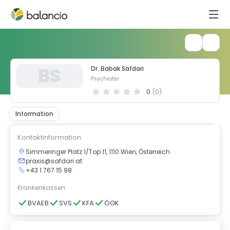
B
S
Dr. Babak Safdari
Psychiater
0
(
0
)
Information
Kontaktinformation
Simmeringer Platz 1/Top 11, 1110 Wien, Österreich
praxis@safdari.at
+43 1 767 15 98
Krankenkassen
BVAEB
SVS
KFA
ÖGK