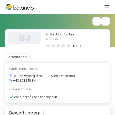
B
J
Dr. Bettina Jordan
Psychiaterin
0
(
0
)
Information
Kontaktinformation
Laurenzerberg 1/29, 1010 Wien, Österreich
+43 1 533 18 84
Krankenkassen
Wahlarzt / Wahltherapeut
Bewertungen
(
0
)