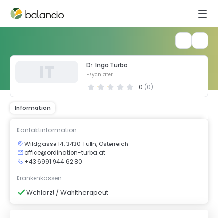
I
T
Dr. Ingo Turba
Psychiater
0
(
0
)
Information
Kontaktinformation
Wildgasse 14, 3430 Tulln, Österreich
office@ordination-turba.at
+43 6991 944 62 80
Krankenkassen
Wahlarzt / Wahltherapeut