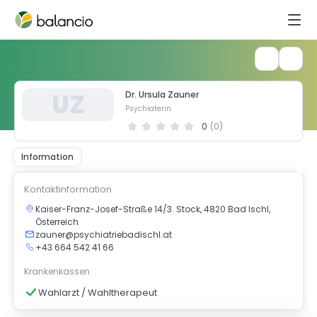
U
Z
Dr. Ursula Zauner
Psychiaterin
0
(
0
)
Information
Kontaktinformation
Kaiser-Franz-Josef-Straße 14/3. Stock, 4820 Bad Ischl,
Österreich
zauner@psychiatriebadischl.at
+43 664 542 41 66
Krankenkassen
Wahlarzt / Wahltherapeut