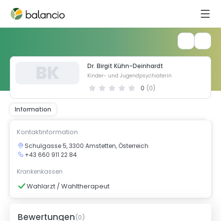
B
K
Dr. Birgit Kühn-Deinhardt
Kinder- und Jugendpsychiaterin
0
(
0
)
Information
Kontaktinformation
Schulgasse 5, 3300 Amstetten, Österreich
+43 660 911 22 84
Krankenkassen
Wahlarzt / Wahltherapeut
Bewertungen
(
0
)