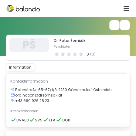
P
Š
Dr. Peter Šomšák
Psychiater
0
(
0
)
Information
Kontaktinformation
Bahnstraße 65-67/1/3, 2230 Gänserndorf, Österreich
ordination@drsomsak.at
+43 660 926 28 23
Krankenkassen
BVAEB
SVS
KFA
ÖGK