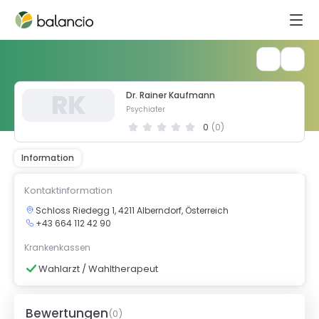
R
K
Dr. Rainer Kaufmann
Psychiater
0
(
0
)
Information
Kontaktinformation
Schloss Riedegg 1, 4211 Alberndorf, Österreich
+43 664 112 42 90
Krankenkassen
Wahlarzt / Wahltherapeut
Bewertungen
(
0
)