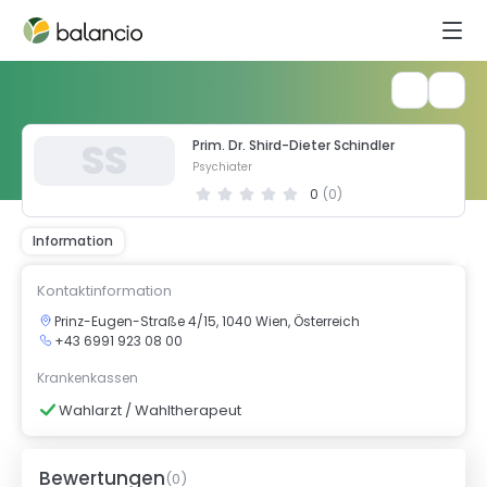
S
S
Prim. Dr. Shird-Dieter Schindler
Psychiater
0
(
0
)
Information
Kontaktinformation
Prinz-Eugen-Straße 4/15, 1040 Wien, Österreich
+43 6991 923 08 00
Krankenkassen
Wahlarzt / Wahltherapeut
Bewertungen
(
0
)