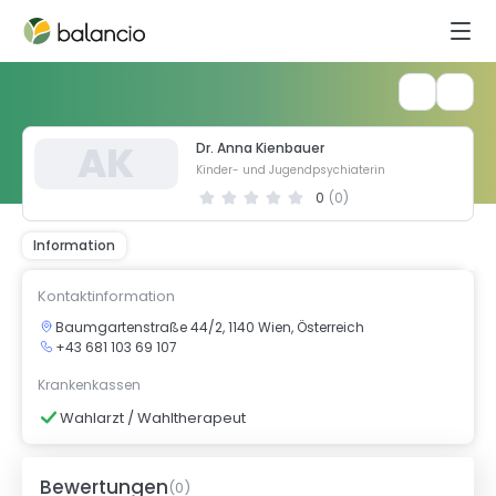
A
K
Dr. Anna Kienbauer
Kinder- und Jugendpsychiaterin
0
(
0
)
Information
Kontaktinformation
Baumgartenstraße 44/2, 1140 Wien, Österreich
+43 681 103 69 107
Krankenkassen
Wahlarzt / Wahltherapeut
Bewertungen
(
0
)