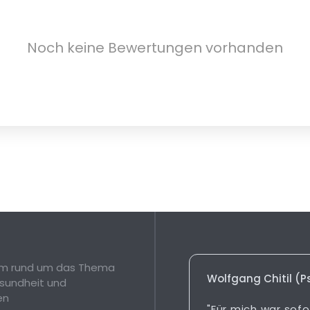
Noch keine Bewertungen vorhanden
orm rund um das Thema
Wolfgang Chitil (
sundheit und
en
"Für mich war sofo