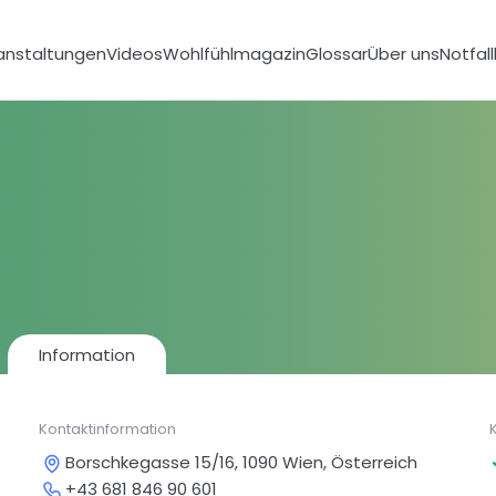
anstaltungen
Videos
Wohlfühlmagazin
Glossar
Über uns
Notfal
Information
Kontaktinformation
Borschkegasse 15/16, 1090 Wien, Österreich
+43 681 846 90 601