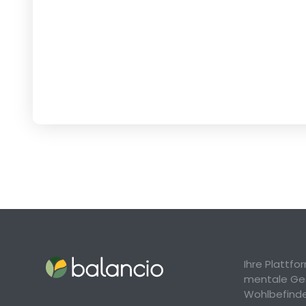
Ihre Plattf
mentale Ge
Wohlbefind