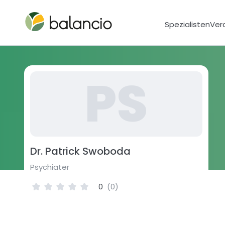
Spezialisten
Ver
P
S
Dr. Patrick Swoboda
Psychiater
0
(
0
)