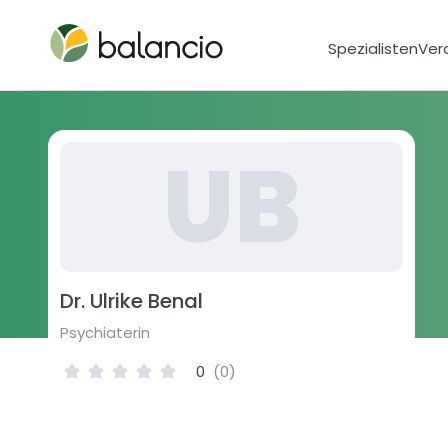
Spezialisten
Ver
U
B
Dr. Ulrike Benal
Psychiaterin
0
(
0
)