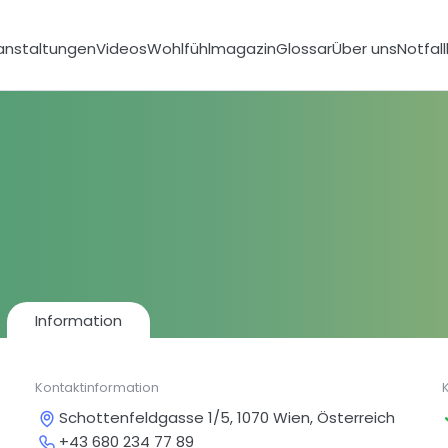
anstaltungen
Videos
Wohlfühlmagazin
Glossar
Über uns
Notfal
Information
Kontaktinformation
Schottenfeldgasse 1/5, 1070 Wien, Österreich
+43 680 234 77 89