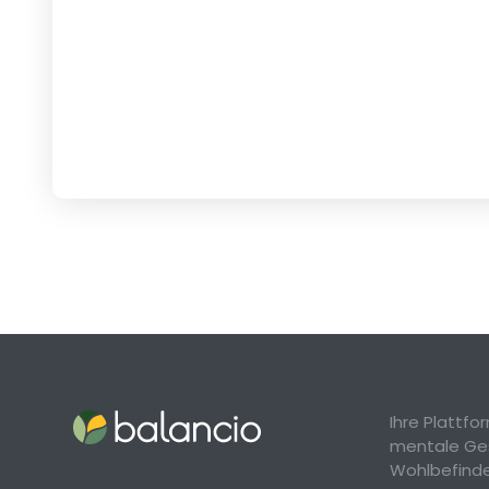
Ihre Plattf
mentale Ge
Wohlbefind