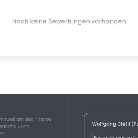
Noch keine Bewertungen vorhanden
orm rund um das Thema
Wolfgang Chitil (
sundheit und
en
"Für mich war sofo