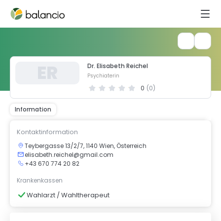
E
R
Dr. Elisabeth Reichel
Psychiaterin
0
(
0
)
Information
Kontaktinformation
Teybergasse 13/2/7, 1140 Wien, Österreich
elisabeth.reichel@gmail.com
+43 670 774 20 82
Krankenkassen
Wahlarzt / Wahltherapeut