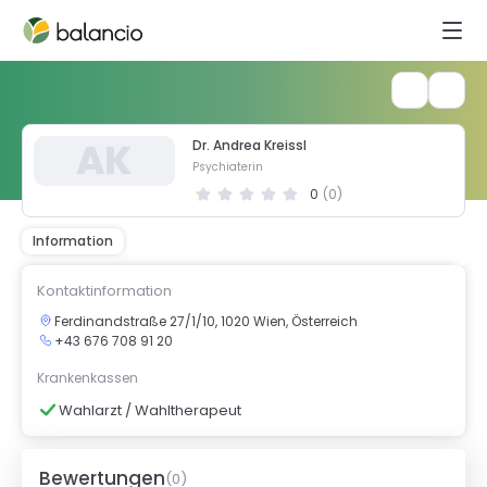
A
K
Dr. Andrea Kreissl
Psychiaterin
0
(
0
)
Information
Kontaktinformation
Ferdinandstraße 27/1/10, 1020 Wien, Österreich
+43 676 708 91 20
Krankenkassen
Wahlarzt / Wahltherapeut
Bewertungen
(
0
)