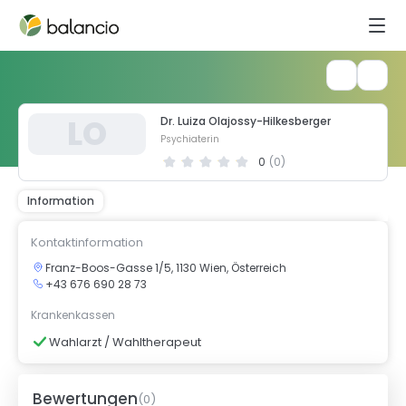
L
O
Dr. Luiza Olajossy-Hilkesberger
Psychiaterin
0
(
0
)
Information
Kontaktinformation
Franz-Boos-Gasse 1/5, 1130 Wien, Österreich
+43 676 690 28 73
Krankenkassen
Wahlarzt / Wahltherapeut
Bewertungen
(
0
)