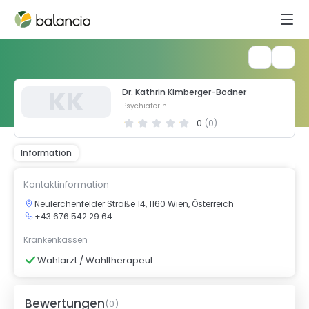
K
K
Dr. Kathrin Kimberger-Bodner
Psychiaterin
0
(
0
)
Information
Kontaktinformation
Neulerchenfelder Straße 14, 1160 Wien, Österreich
+43 676 542 29 64
Krankenkassen
Wahlarzt / Wahltherapeut
Bewertungen
(
0
)