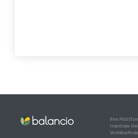
Ihre Plattf
mentale Ge
Wohlbefind