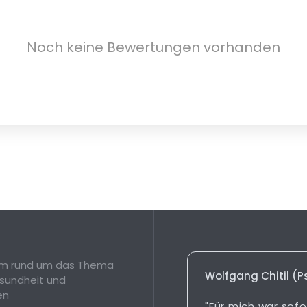
Noch keine Bewertungen vorhanden
orm rund um das Thema
Wolfgang Chitil (
sundheit und
en
"Für mich war sofo