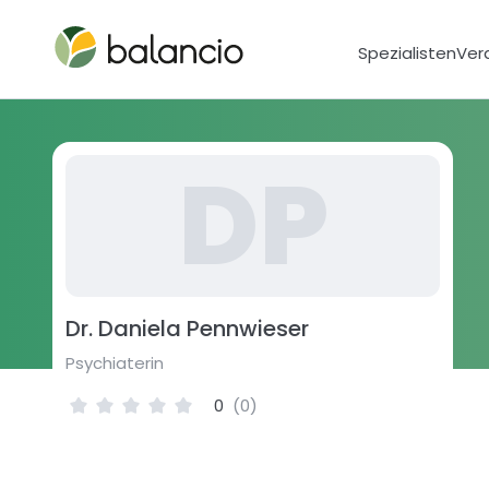
Spezialisten
Ver
D
P
Dr. Daniela Pennwieser
Psychiaterin
0
(
0
)