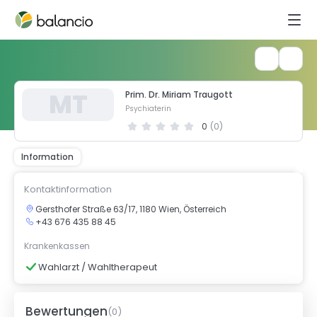
M
T
Prim. Dr. Miriam Traugott
Psychiaterin
0
(
0
)
Information
Kontaktinformation
Gersthofer Straße 63/17, 1180 Wien, Österreich
+43 676 435 88 45
Krankenkassen
Wahlarzt / Wahltherapeut
Bewertungen
(
0
)