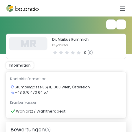
M
R
Dr. Markus Rummich
Psychiater
0
(
0
)
Information
Kontaktinformation
Stumpergasse 36/11, 1060 Wien, Österreich
+43 676 470 64 57
Krankenkassen
Wahlarzt / Wahltherapeut
Bewertungen
(
0
)