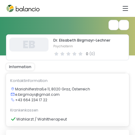
E
B
Dr. Elisabeth Birgmayr-Lechner
Psychiaterin
0
(
0
)
Information
Kontaktinformation
Mariahilferstraße 11, 8020 Graz, Österreich
e.birgmayr@gmail.com
+43 664 234 17 22
Krankenkassen
Wahlarzt / Wahltherapeut