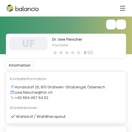
U
F
Dr. Uwe Fleischer
Psychiater
0
(
0
)
Information
Kontaktinformation
Hundsdorf 26, 8111 Gratwein-Straßengel, Österreich
uwe.fleischer@hin.ch
+43 664 467 64 62
Krankenkassen
Wahlarzt / Wahltherapeut