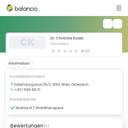
C
K
Dr. Christine Koska
Psychiaterin
0
(
0
)
Information
Kontaktinformation
Esterhazygasse 35/2, 1060 Wien, Österreich
+43 1 586 68 31
Krankenkassen
Wahlarzt / Wahltherapeut
Bewertungen
(
0
)