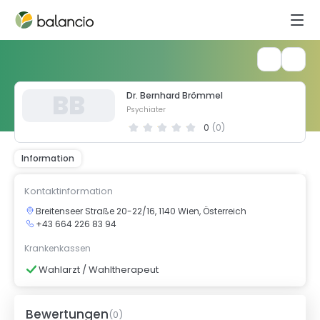
B
B
Dr. Bernhard Brömmel
Psychiater
0
(
0
)
Information
Kontaktinformation
Breitenseer Straße 20-22/16, 1140 Wien, Österreich
+43 664 226 83 94
Krankenkassen
Wahlarzt / Wahltherapeut
Bewertungen
(
0
)