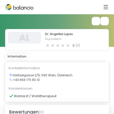
A
L
Dr. Angelika Lupac
Psychiaterin
0
(
0
)
Information
Kontaktinformation
Höritzergasse 2/5, 1140 Wien, Österreich
+43 664 175 80 13
Krankenkassen
Wahlarzt / Wahltherapeut
Bewertungen
(
0
)