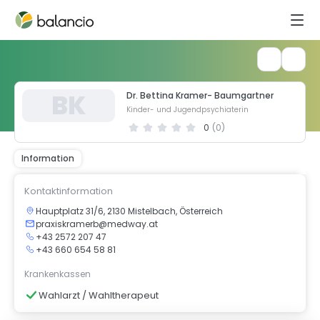
B
K
Dr. Bettina Kramer- Baumgartner
Kinder- und Jugendpsychiaterin
0
(
0
)
Information
Kontaktinformation
Hauptplatz 31/6, 2130 Mistelbach, Österreich
praxiskramerb@medway.at
+43 2572 207 47
+43 660 654 58 81
Krankenkassen
Wahlarzt / Wahltherapeut