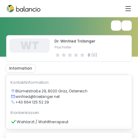
W
T
Dr. Winfried Tröbinger
Psychiater
0
(
0
)
Information
Kontaktinformation
Blümelstraße 29, 8020 Graz, Österreich
winfried@troebinger.net
+43 664 125 52 29
Krankenkassen
Wahlarzt / Wahltherapeut