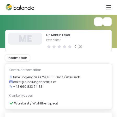
M
E
Dr. Martin Ecker
Psychiater
0
(
0
)
Information
Kontaktinformation
Nibelungengasse 24, 8010 Graz, Österreich
ecker@nibelungenpraxis.at
+43 660 823 74 83
Krankenkassen
Wahlarzt / Wahltherapeut