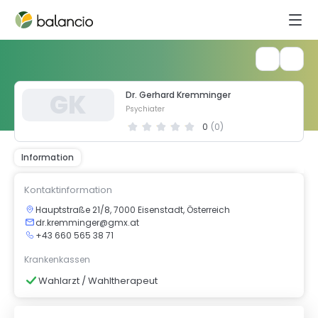
G
K
Dr. Gerhard Kremminger
Psychiater
0
(
0
)
Information
Kontaktinformation
Hauptstraße 21/8, 7000 Eisenstadt, Österreich
dr.kremminger@gmx.at
+43 660 565 38 71
Krankenkassen
Wahlarzt / Wahltherapeut