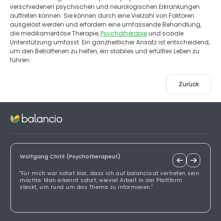
verschiedenen psychischen und neurologischen Erkrankungen 
auftreten können. Sie können durch eine Vielzahl von Faktoren 
ausgelöst werden und erfordern eine umfassende Behandlung, 
die medikamentöse Therapie, 
Psychotherapie
 und soziale 
Unterstützung umfasst. Ein ganzheitlicher Ansatz ist entscheidend, 
um den Betroffenen zu helfen, ein stabiles und erfülltes Leben zu 
führen. 
Zurück
Wolfgang Chitil (Psychotherapeut)
"Für mich war sofort klar, dass ich auf balancio.at vertreten sein
möchte. Man erkennt sofort, wieviel Arbeit in der Plattform
steckt, um rund um das Thema zu informieren."