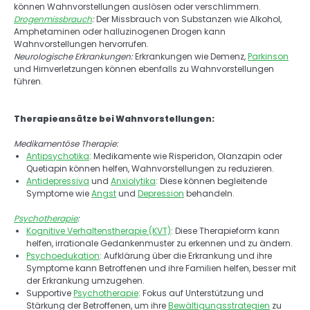
können Wahnvorstellungen auslösen oder verschlimmern. 
Drogenmissbrauch
:
 Der Missbrauch von Substanzen wie Alkohol, 
Amphetaminen oder halluzinogenen Drogen kann 
Wahnvorstellungen hervorrufen. 
Neurologische Erkrankungen: 
Erkrankungen wie Demenz, 
Parkinson
und Hirnverletzungen können ebenfalls zu Wahnvorstellungen 
führen. 
Therapieansätze bei Wahnvorstellungen: 
Medikamentöse Therapie: 
Antipsychotika
: Medikamente wie Risperidon, Olanzapin oder 
Quetiapin können helfen, Wahnvorstellungen zu reduzieren. 
Antidepressiva
 und 
Anxiolytika
: Diese können begleitende 
Symptome wie 
Angst
 und 
Depression
 behandeln. 
Psychotherapie
: 
Kognitive Verhaltenstherapie (KVT)
: Diese Therapieform kann 
helfen, irrationale Gedankenmuster zu erkennen und zu ändern. 
Psychoedukation
: Aufklärung über die Erkrankung und ihre 
Symptome kann Betroffenen und ihre Familien helfen, besser mit 
der Erkrankung umzugehen. 
Supportive 
Psychotherapie
: Fokus auf Unterstützung und 
Stärkung der Betroffenen, um ihre 
Bewältigungsstrategien
 zu 