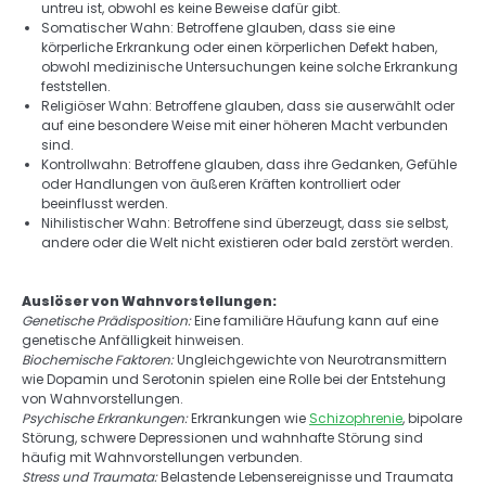
untreu ist, obwohl es keine Beweise dafür gibt. 
Somatischer Wahn: Betroffene glauben, dass sie eine 
körperliche Erkrankung oder einen körperlichen Defekt haben, 
obwohl medizinische Untersuchungen keine solche Erkrankung 
feststellen. 
Religiöser Wahn: Betroffene glauben, dass sie auserwählt oder 
auf eine besondere Weise mit einer höheren Macht verbunden 
sind. 
Kontrollwahn: Betroffene glauben, dass ihre Gedanken, Gefühle 
oder Handlungen von äußeren Kräften kontrolliert oder 
beeinflusst werden. 
Nihilistischer Wahn: Betroffene sind überzeugt, dass sie selbst, 
andere oder die Welt nicht existieren oder bald zerstört werden. 
Auslöser von Wahnvorstellungen: 
Genetische Prädisposition:
 Eine familiäre Häufung kann auf eine 
genetische Anfälligkeit hinweisen. 
Biochemische Faktoren:
 Ungleichgewichte von Neurotransmittern 
wie Dopamin und Serotonin spielen eine Rolle bei der Entstehung 
von Wahnvorstellungen. 
Psychische Erkrankungen:
 Erkrankungen wie 
Schizophrenie
, bipolare 
Störung, schwere Depressionen und wahnhafte Störung sind 
häufig mit Wahnvorstellungen verbunden. 
Stress und Traumata:
 Belastende Lebensereignisse und Traumata 