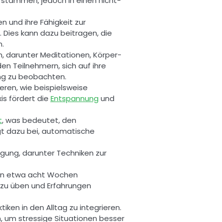
n stammen, jedoch in einen nicht-
Ziel: Das Hauptziel von MBSR besteht darin, den Menschen dabei zu helfen, Stress abzubauen und ihre Fähigkeit zur 
ies kann dazu beitragen, die 
. 
 darunter Meditationen, Körper-
 Teilnehmern, sich auf ihre 
ng zu beobachten. 
en, wie beispielsweise 
s fördert die 
Entspannung
 und 
t
, was bedeutet, den 
t dazu bei, automatische 
ung, darunter Techniken zur 
on etwa acht Wochen 
zu üben und Erfahrungen 
ken in den Alltag zu integrieren. 
um stressige Situationen besser 