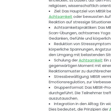
entwickelt. Es basiert auf den Prin
religiösen, wissenschaftlich orie
Achtsamkeit
 oder bewussten Auf
Reaktion auf stressige Situation
Achtsamkeitspraktiken: Das M
Scan-Übungen, achtsames Yoga und
Gedanken, Gefühle und körperlic
Reduktion von Stresssymptomen
körperliche Spannungen, Angstzus
den Umgang mit belastenden Situ
Schulung der 
Achtsamkeit
: Ei
gegenwärtigen Moment mit einer 
Reaktionsmuster zu durchbrechen
Stressbewältigung: MBSR vermi
Emotionsregulation, zur Verbess
Gruppenformat: Das MBSR-Prog
durchgeführt. Die Teilnehmer tre
auszutauschen. 
Integration in den Alltag: Ein 
Dies bedeutet, die Prinzipien der 