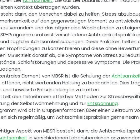
zipien der 
Achtsamkeit
, die aus der buddhistischen Traditio
ntierten Kontext übertragen wurden. 
merksamkeit auf den gegenwärtigen Moment zu entwickeln. D
en zu verändern und das allgemeine Wohlbefinden zu steigern
BSR-Programm umfasst verschiedene Achtsamkeitspraktiken,
 tägliche Achtsamkeitsübungen. Diese Praktiken helfen den
hen Empfindungen zu konzentrieren und diese ohne Bewertu
: MBSR zielt darauf ab, die Symptome von Stress zu reduzier
tände, Schlafstörungen und depressive Symptome. Die Praxi
ationen. 
n zentrales Element von MBSR ist die Schulung der 
Achtsamkei
offenen, nicht wertenden Haltung zu beobachten. Dies träg
 und bewusste Entscheidungen zu treffen. 
ttelt den Teilnehmern effektive Methoden zur Stressbewältig
erung der Selbstwahrnehmung und zur 
Entspannung
. 
ramm wird oft in Gruppenformaten über einen Zeitraum v
ffen sich regelmäßig, um Achtsamkeitspraktiken gemeinsam 
wichtiger Aspekt von MBSR besteht darin, die Achtsamkeitsprakti
Achtsamkeit
 in verschiedenen Lebensbereichen anzuwenden, 